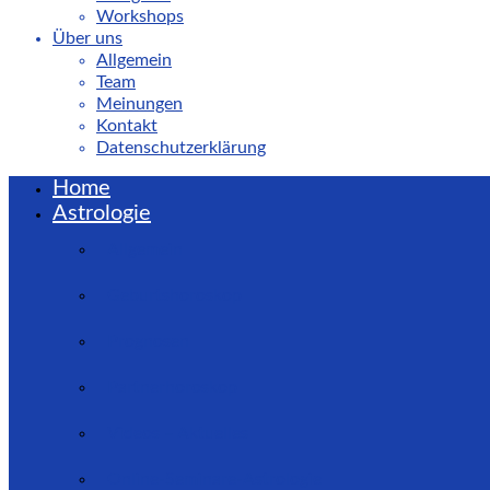
Workshops
Über uns
Allgemein
Team
Meinungen
Kontakt
Datenschutzerklärung
Home
Astrologie
Allgemein
Geburtshoroskop
Prognosen
Partnerhoroskop
Videos – Aktuelles
Online-Seminare-Astrologie