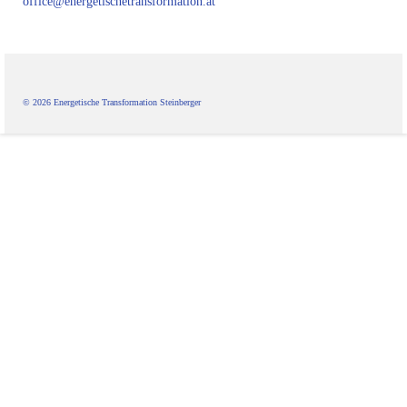
office@energetischetransformation.at
Online-Seminare-Astrologie
Einzelsitzungen
Meditationen
© 2026 Energetische Transformation Steinberger
Energie-Seminare
Informationen
Seminartermine
Energie I
Energie II
Energie III
Workshops
Über uns