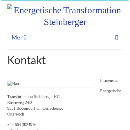
Menü
Home
Kontakt
Astrologie
Allgemein
Firmensitz:
Geburtshoroskop
Energetische
Transformation Steinberger KG
Prognosen
Rosenweg 24/2
9551 Bodensdorf am Ossiachersee
Partnerhoroskop
Österreich
+43 664 3024916
Videos – Aktuelles