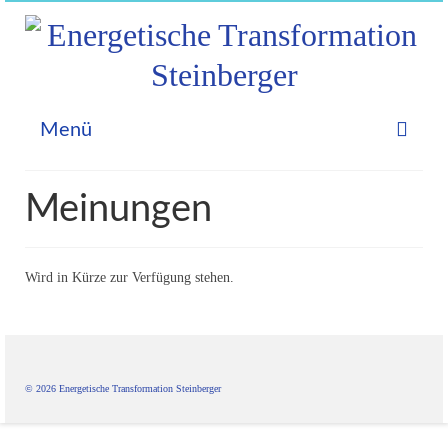
Menü
Home
Meinungen
Astrologie
Allgemein
Wird in Kürze zur Verfügung stehen.
Geburtshoroskop
Prognosen
Partnerhoroskop
© 2026 Energetische Transformation Steinberger
Videos – Aktuelles