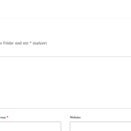
he Felder sind mit
*
markiert
resse
*
Website