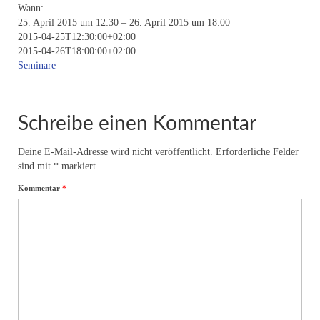
Wann:
Online-Seminare-Astrologie
25. April 2015 um 12:30 – 26. April 2015 um 18:00
2015-04-25T12:30:00+02:00
Einzelsitzungen
2015-04-26T18:00:00+02:00
Seminare
Meditationen
Energie-Seminare
Schreibe einen Kommentar
Informationen
Deine E-Mail-Adresse wird nicht veröffentlicht.
Erforderliche Felder
Seminartermine
sind mit
*
markiert
Kommentar
*
Energie I
Energie II
Energie III
Workshops
Über uns