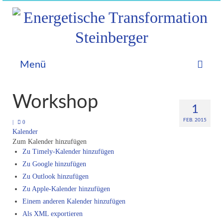
Menü
Home
Workshop
1
Astrologie
FEB. 2015
|
0
Kalender
Allgemein
Zum Kalender hinzufügen
Zu Timely-Kalender hinzufügen
Geburtshoroskop
Zu Google hinzufügen
Prognosen
Zu Outlook hinzufügen
Zu Apple-Kalender hinzufügen
Partnerhoroskop
Einem anderen Kalender hinzufügen
Als XML exportieren
Videos – Aktuelles