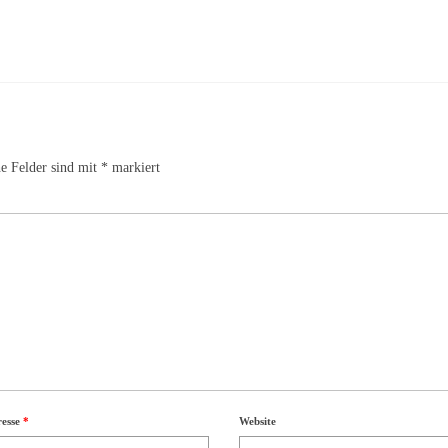
he Felder sind mit
*
markiert
resse
*
Website