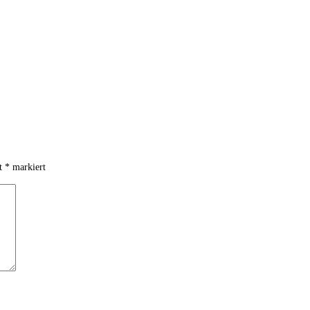
it
*
markiert