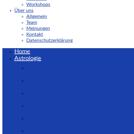
Workshops
Über uns
Allgemein
Team
Meinungen
Kontakt
Datenschutzerklärung
Home
Astrologie
Allgemein
Geburtshoroskop
Prognosen
Partnerhoroskop
Videos – Aktuelles
Online-Seminare-Astrologie