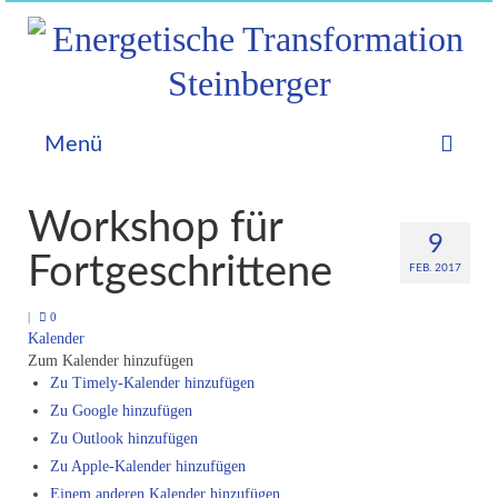
Menü
Home
Workshop für
9
Astrologie
Fortgeschrittene
FEB. 2017
Allgemein
|
0
Kalender
Geburtshoroskop
Zum Kalender hinzufügen
Zu Timely-Kalender hinzufügen
Prognosen
Zu Google hinzufügen
Partnerhoroskop
Zu Outlook hinzufügen
Zu Apple-Kalender hinzufügen
Videos – Aktuelles
Einem anderen Kalender hinzufügen