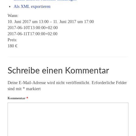
Als XML exportieren
Online-Seminare-Astrologie
Wann:
Einzelsitzungen
10. Juni 2017 um 13:00 – 11. Juni 2017 um 17:00
2017-06-10T13:00:00+02:00
Meditationen
2017-06-11T17:00:00+02:00
Preis:
Energie-Seminare
180 €
Informationen
Schreibe einen Kommentar
Seminartermine
Energie I
Deine E-Mail-Adresse wird nicht veröffentlicht.
Erforderliche Felder
sind mit
*
markiert
Energie II
Kommentar
*
Energie III
Workshops
Über uns