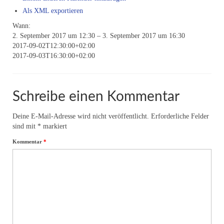
Als XML exportieren
Online-Seminare-Astrologie
Wann:
Einzelsitzungen
2. September 2017 um 12:30 – 3. September 2017 um 16:30
2017-09-02T12:30:00+02:00
Meditationen
2017-09-03T16:30:00+02:00
Energie-Seminare
Schreibe einen Kommentar
Informationen
Seminartermine
Deine E-Mail-Adresse wird nicht veröffentlicht.
Erforderliche Felder
sind mit
*
markiert
Energie I
Kommentar
*
Energie II
Energie III
Workshops
Über uns