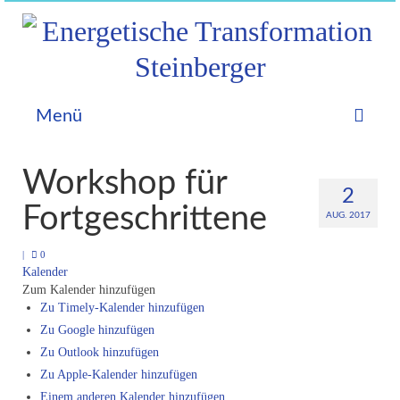
Menü
Home
Workshop für
2
Astrologie
Fortgeschrittene
AUG. 2017
Allgemein
|
0
Kalender
Geburtshoroskop
Zum Kalender hinzufügen
Zu Timely-Kalender hinzufügen
Prognosen
Zu Google hinzufügen
Partnerhoroskop
Zu Outlook hinzufügen
Zu Apple-Kalender hinzufügen
Videos – Aktuelles
Einem anderen Kalender hinzufügen